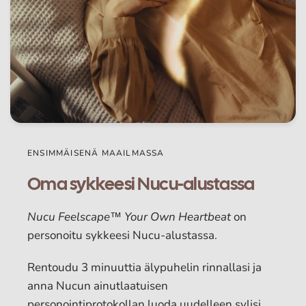
ENSIMMÄISENÄ MAAILMASSA
Oma sykkeesi Nucu-alustassa
Nucu Feelscape™ Your Own Heartbeat
on
personoitu sykkeesi Nucu-alustassa.
Rentoudu 3 minuuttia älypuhelin rinnallasi ja
anna Nucun ainutlaatuisen
personointiprotokollan luoda uudelleen sylisi