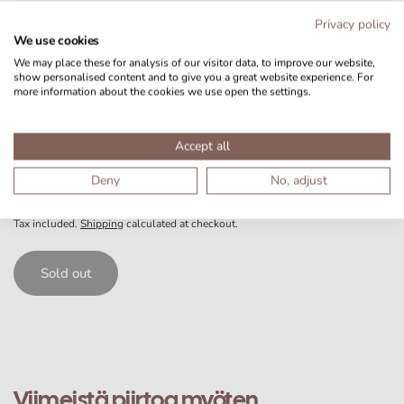
Tutustu Nucu-tuotepakettiin
Privacy policy
We use cookies
We may place these for analysis of our visitor data, to improve our website,
Nucu-alusta asennetaan helposti ja nopeasti vauvan
show personalised content and to give you a great website experience. For
nukkumaympäristöön.
more information about the cookies we use open the settings.
Accept all
Deny
No, adjust
£19.99 GBP
Sold out
Tax included.
Shipping
calculated at checkout.
Sold out
Viimeistä piirtoa myöten