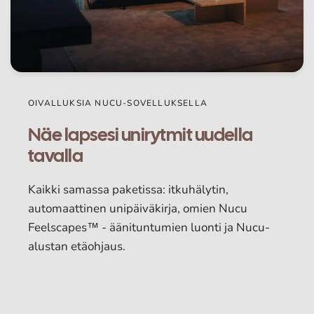
OIVALLUKSIA NUCU-SOVELLUKSELLA
Näe lapsesi unirytmit uudella
tavalla
Kaikki samassa paketissa: itkuhälytin,
automaattinen unipäiväkirja, omien Nucu
Feelscapes™ - äänituntumien luonti ja Nucu-
alustan etäohjaus.