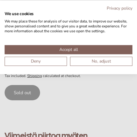
Tutustu Nucu-tuotepakettiin
Privacy policy
We use cookies
We may place these for analysis of our visitor data, to improve our website,
Nucu-alusta asennetaan helposti ja nopeasti vauvan
show personalised content and to give you a great website experience. For
nukkumaympäristöön.
more information about the cookies we use open the settings.
Accept all
Deny
No, adjust
19,99 SEK
Sold out
Tax included.
Shipping
calculated at checkout.
Sold out
Viimeistä piirtoa myöten