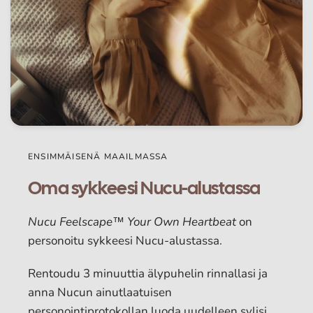
ENSIMMÄISENÄ MAAILMASSA
Oma sykkeesi Nucu-alustassa
Nucu Feelscape™ Your Own Heartbeat
on
personoitu sykkeesi Nucu-alustassa.
Rentoudu 3 minuuttia älypuhelin rinnallasi ja
anna Nucun ainutlaatuisen
personointiprotokollan luoda uudelleen sylisi