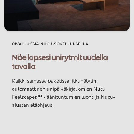
OIVALLUKSIA NUCU-SOVELLUKSELLA
Näe lapsesi unirytmit uudella
tavalla
Kaikki samassa paketissa: itkuhälytin,
automaattinen unipäiväkirja, omien Nucu
Feelscapes™ - äänituntumien luonti ja Nucu-
alustan etäohjaus.